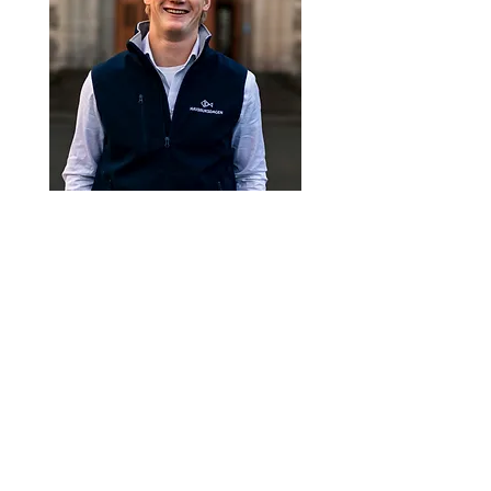
Syver Froyn Øyrås
Programansvarlig